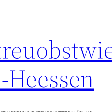
Streuobstwi
-Heessen