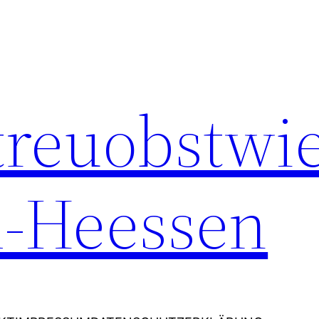
Streuobstwi
-Heessen