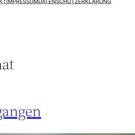
KT
IMPRESSUM
DATENSCHUTZERKLÄRUNG
aat
egangen