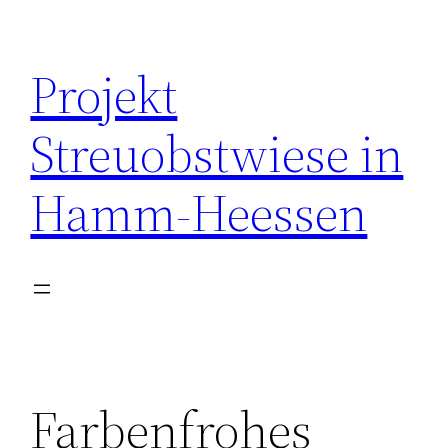
Zum
Inhalt
Projekt
springen
Streuobstwiese in
Hamm-Heessen
Farbenfrohes