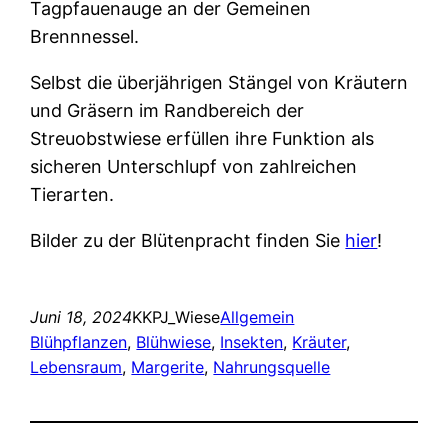
Tagpfauenauge an der Gemeinen
Brennnessel.
Selbst die überjährigen Stängel von Kräutern
und Gräsern im Randbereich der
Streuobstwiese erfüllen ihre Funktion als
sicheren Unterschlupf von zahlreichen
Tierarten.
Bilder zu der Blütenpracht finden Sie
hier
!
Juni 18, 2024
KKPJ_Wiese
Allgemein
Blühpflanzen
, 
Blühwiese
, 
Insekten
, 
Kräuter
, 
Lebensraum
, 
Margerite
, 
Nahrungsquelle