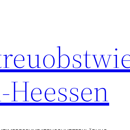
Streuobstwi
-Heessen