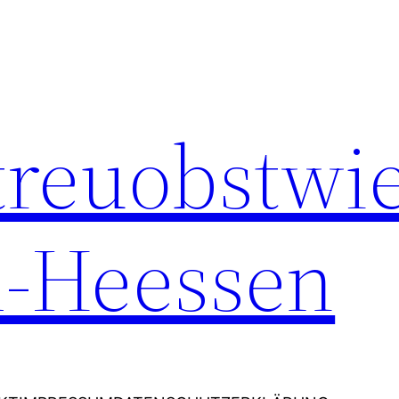
Streuobstwi
-Heessen