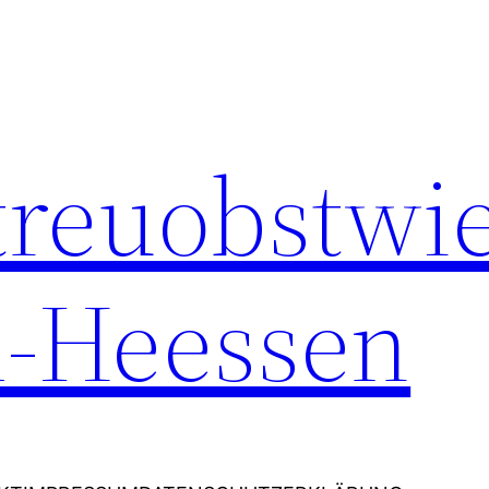
Streuobstwi
-Heessen