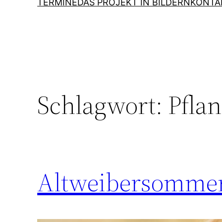
TERMINE
DAS PROJEKT IN BILDERN
KONTA
Schlagwort:
Pfla
Altweibersommer 