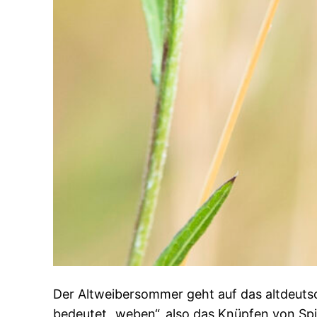
Der Altweibersommer geht auf das altdeuts
bedeutet „weben“, also das Knüpfen von Sp