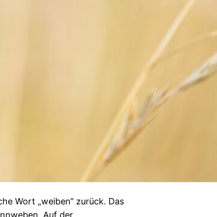
che Wort „weiben“ zurück. Das
innweben. Auf der