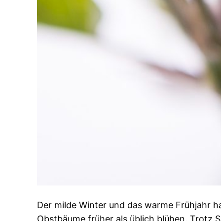
Der milde Winter und das warme Frühjahr ha
Obstbäume früher als üblich blühen. Trotz S