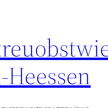
Streuobstwi
-Heessen