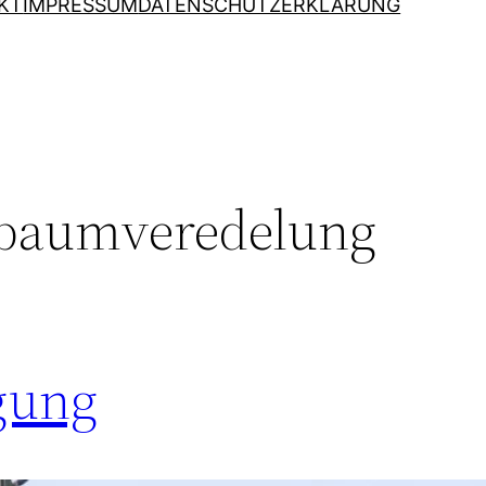
KT
IMPRESSUM
DATENSCHUTZERKLÄRUNG
baumveredelung
gung