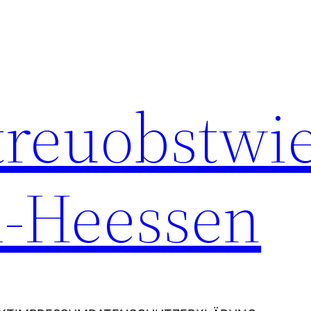
Streuobstwi
-Heessen