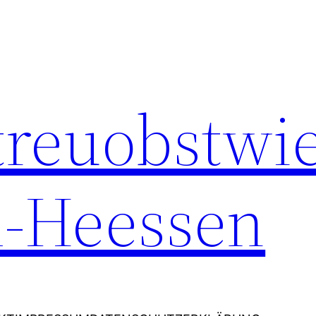
Streuobstwi
-Heessen