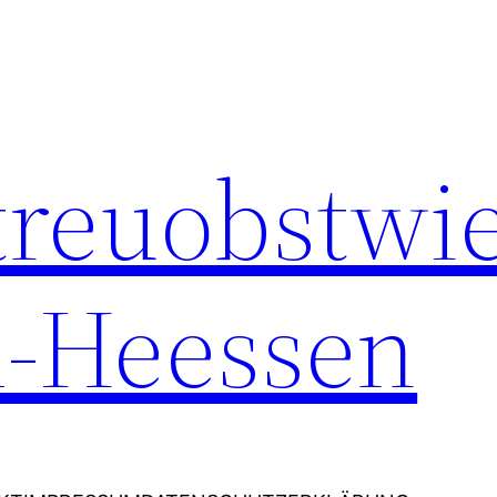
Streuobstwi
-Heessen