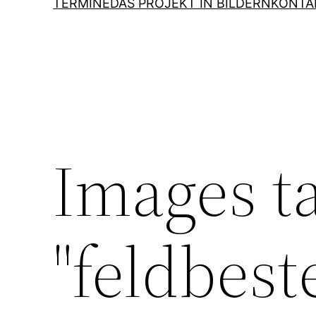
TERMINE
DAS PROJEKT IN BILDERN
KONTA
Images t
"feldbest