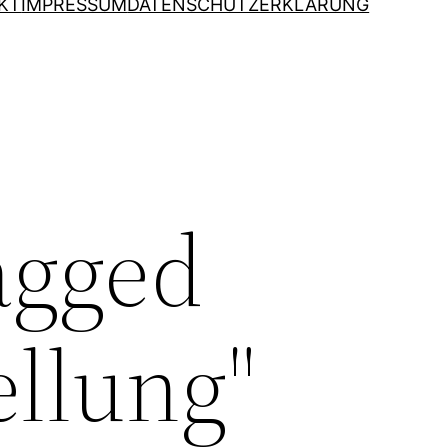
KT
IMPRESSUM
DATENSCHUTZERKLÄRUNG
agged
ellung"