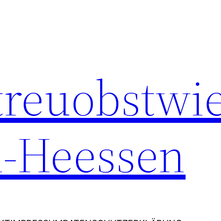
Streuobstwi
-Heessen