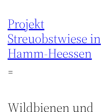
Zum
Inhalt
Projekt
springen
Streuobstwiese in
Hamm-Heessen
Wildbienen und