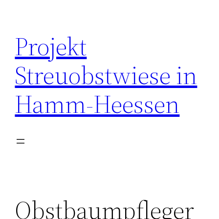
Zum
Inhalt
Projekt
springen
Streuobstwiese in
Hamm-Heessen
Obstbaumpfleger