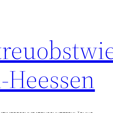
Streuobstwi
-Heessen