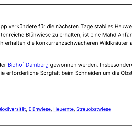
pp verkündete für die nächsten Tage stabiles Heuwet
enreiche Blühwiese zu erhalten, ist eine Mahd Anfang
ch erhalten die konkurrenzschwächeren Wildkräuter a
der
Biohof Damberg
gewonnen werden. Insbesondere
die erforderliche Sorgfalt beim Schneiden um die Ob
.
Biodiversität
, 
Blühwiese
, 
Heuernte
, 
Streuobstwiese