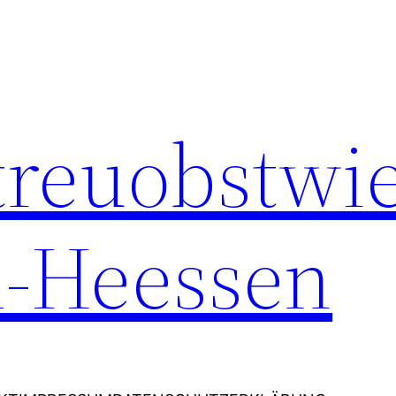
Streuobstwi
-Heessen